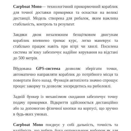
Carpboat Mono
— технологічний прикормочний кораблик
для точної доставки прикормки та оснастки на великі
дистанції. Модель створена для рибалок, яким важлива
стабільність, контроль та результат.
Завдяки двом незалежним безщітковим двигунам
кораблик впевнено тримає курс, легко маневрує та
стабільно працює навіть при вітрі чи хвилі. Посилена
система зв’язку забезпечує надійне керування на відстані
до 500 метрів.
Вбудована
GPS-система
дозволяє зберігати точки,
автоматично направляти кораблик до потрібного місця та
повертати його назад. Функція автопілота значно спрощує
процес закорму та дозволяє зосередитись на риболовлі.
Задній бункер із механізмом скидання забезпечує точну
подачу прикормки. Відкриття здійснюється дистанційно
або за допомогою фізичної кнопки на корпусі, що зручно
в будь-яких умовах.
Carpboat Mono
поєднує у собі дальність, точність та
надійність, що робить його оптимальним вибором як для